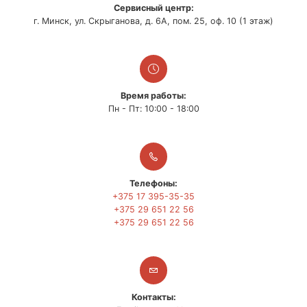
Установка модуля
Сервисный центр:
16.67
20
оперативной памяти*
г. Минск, ул. Скрыганова, д. 6А, пом. 25, оф. 10 (1 этаж)
Снятие-установка системы
охлаждения центрального
33.33
40
процессора*
Замена центрального
50.00
60
Время работы:
процессора*
Пн - Пт: 10:00 - 18:00
Замена материнской платы*
66.67
80
Замена корпуса ПЭВМ*
91.67
110
Замена накопителя (жесткого
33.33
40
диска, SSD)*
Телефоны:
Замена накопителя с
+375 17 395-35-35
100.00
120
копированием содержимого*
+375 29 651 22 56
+375 29 651 22 56
Замена видеокарты*
33.33
40
Диагностика неисправностей
83.33
100
ПЭВМ
Сборка и настройка ПЭВМ*
125.00
150
Контакты:
* - стоимость услуги (комплектующие для