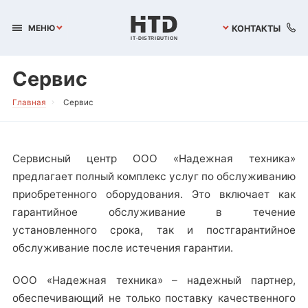
КОНТАКТЫ
МЕНЮ
I
T
-
D
I
S
T
R
I
B
U
T
I
O
N
Сервис
Главная
Сервис
Сервисный центр ООО «Надежная техника»
предлагает полный комплекс услуг по обслуживанию
приобретенного оборудования. Это включает как
гарантийное обслуживание в течение
установленного срока, так и постгарантийное
обслуживание после истечения гарантии.
ООО «Надежная техника» – надежный партнер,
обеспечивающий не только поставку качественного