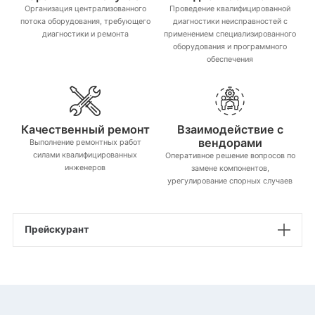
Организация централизованного
Проведение квалифицированной
потока оборудования, требующего
диагностики неисправностей с
диагностики и ремонта
применением специализированного
оборудования и программного
обеспечения
Взаимодействие с
Качественный ремонт
вендорами
Выполнение ремонтных работ
силами квалифицированных
Оперативное решение вопросов по
инженеров
замене компонентов,
урегулирование спорных случаев
Прейскурант
Цена
без
Стоимость
Наименование услуги
НДС,
с НДС, руб.
руб.